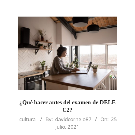
¿Qué hacer antes del examen de DELE
C2?
2021-
cultura
By:
davidcornejo87
On:
25
07-
julio, 2021
25