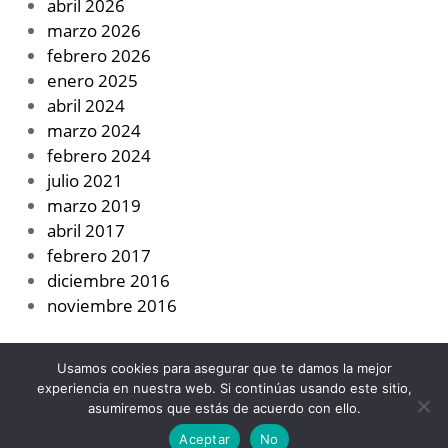
abril 2026
marzo 2026
febrero 2026
enero 2025
abril 2024
marzo 2024
febrero 2024
julio 2021
marzo 2019
abril 2017
febrero 2017
diciembre 2016
noviembre 2016
Usamos cookies para asegurar que te damos la mejor
experiencia en nuestra web. Si continúas usando este sitio,
asumiremos que estás de acuerdo con ello.
Designed using
Unos
. Powered by
WordPress
.
Aceptar
No