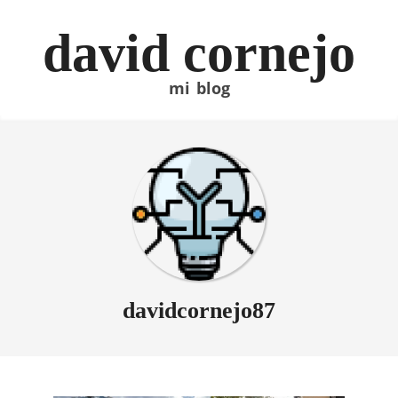
Skip
to
david cornejo
content
mi blog
davidcornejo87