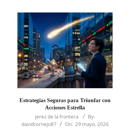
Estrategias Seguras para Triunfar con
Acciones Estrella
2026-
jerez de la frontera
By:
05-
davidcornejo87
On:
29 mayo, 2026
29