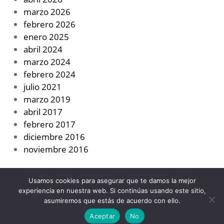
marzo 2026
febrero 2026
enero 2025
abril 2024
marzo 2024
febrero 2024
julio 2021
marzo 2019
abril 2017
febrero 2017
diciembre 2016
noviembre 2016
Usamos cookies para asegurar que te damos la mejor
experiencia en nuestra web. Si continúas usando este sitio,
asumiremos que estás de acuerdo con ello.
Designed using
Unos
. Powered by
WordPress
.
Aceptar
No