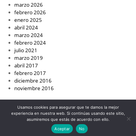
marzo 2026
febrero 2026
enero 2025
abril 2024
marzo 2024
febrero 2024
julio 2021
marzo 2019
abril 2017
febrero 2017
diciembre 2016
noviembre 2016
Usamos cookies para asegurar que te damos la mejor
experiencia en nuestra web. Si continúas usando este sitio,
asumiremos que estás de acuerdo con ello.
Designed using
Unos
. Powered by
WordPress
.
Aceptar
No