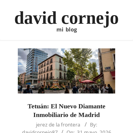
Skip
to
david cornejo
content
mi blog
Tetuán: El Nuevo Diamante
Inmobiliario de Madrid
2026-
jerez de la frontera
By:
05-
davidcornejo87
On:
31 mayo, 2026